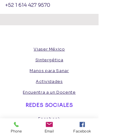
+52 1 614 427 9570
Viaser México
Sintergética
Manos para Sanar
Actividades
Encuentra a un Docente
REDES SOCIALES
Facebook
Instagram
Phone
Email
Facebook