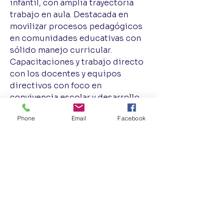
infantil, con amplia trayectoria
trabajo en aula. Destacada en
movilizar procesos pedagógicos
en comunidades educativas con
sólido manejo curricular.
Capacitaciones y trabajo directo
con los docentes y equipos
directivos con foco en
convivencia escolar y desarrollo
socioemocional. Consultora de
Phone
Email
Facebook
UNESCO para apoyos educativos
en contextos de desastres.
Viaser México