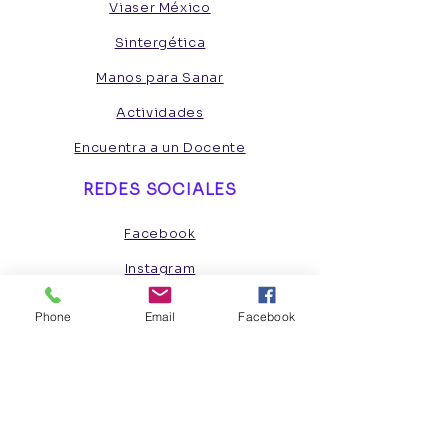
con altos niveles de seguridad.
Viaser México
realizar compras con altos niveles
de seguridad.
Sintergética
Manos para Sanar
Actividades
Encuentra a un Docente
REDES SOCIALES
Facebook
Instagram
Phone
Email
Facebook
INSCRÍBETE
Quiero ser miembro
CONTÁCTANOS