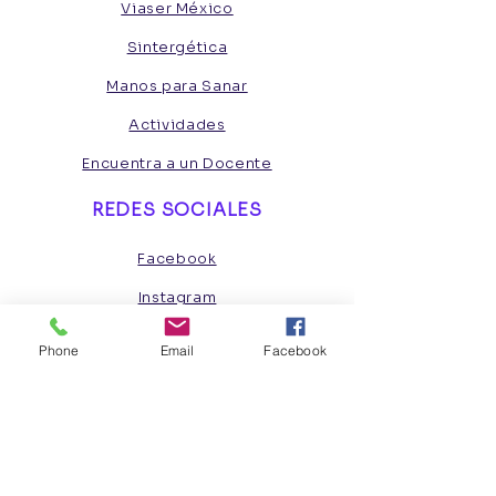
con altos niveles de seguridad.
Viaser México
realizar compras con altos niveles
de seguridad.
Sintergética
Manos para Sanar
Actividades
Encuentra a un Docente
REDES SOCIALES
Facebook
Instagram
Phone
Email
Facebook
INSCRÍBETE
Quiero ser miembro
CONTÁCTANOS