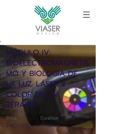
MÓDULO IV:
BIOELECTROMAGNETIS
MO Y BIOLOGÍA DE
LA LUZ. LÁSER Y
COLOR EN LA
TERAPIA.
Price
Duration
$180 USD
16 horas