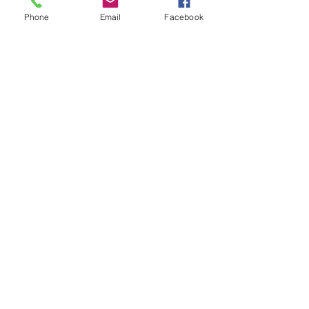
Facebook
Phone
Email
Facebook
Instagram
INSCRÍBETE
Quiero ser miembro
CONTÁCTANOS
Paseos de Majalca 15104,
Paseos de Chihuahua 31125
Chihuahua, México
Tel: 614 427 9570
viaser.mexico@gmail.com