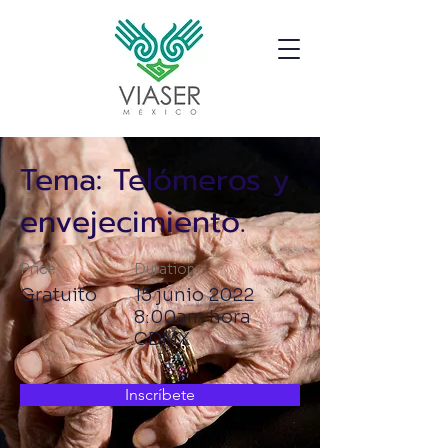
Tema: Telómeros y
envejecimiento.
Price
Duration
Gratuito
15 junio 2022
8:00am hora
CDMX
Inscríbete